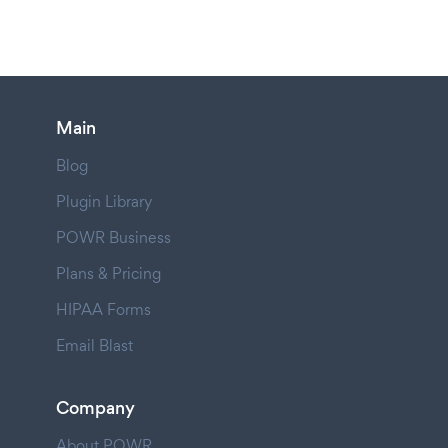
Main
Blog
Plugin Library
POWR Business
Plans & Pricing
HIPAA Forms
Email Blast
Company
About POWR