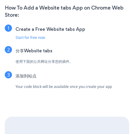
How To Add a Website tabs App on Chrome Web
Store:
Create a Free Website tabs App
Start for free now
分享Website tabs
使用下面的公共网址分享您的插件。
添加到站点
Your code block will be available once you create your app