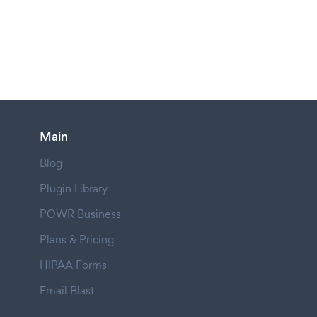
Main
Blog
Plugin Library
POWR Business
Plans & Pricing
HIPAA Forms
Email Blast