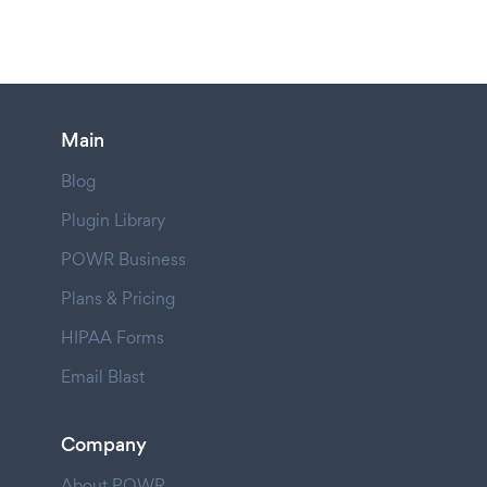
Main
Blog
Plugin Library
POWR Business
Plans & Pricing
HIPAA Forms
Email Blast
Company
About POWR