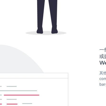
一些
或
We
其他
com
ba