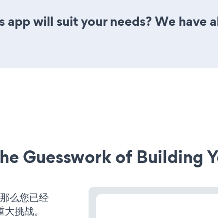
 app will suit your needs? We have al
he Guesswork of Building Y
，那么您已经
重大挑战。