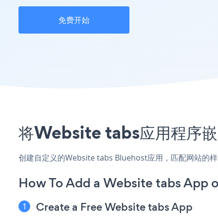
免费开始
将Website tabs应用程
创建自定义的Website tabs Bluehost应用，匹配网
How To Add a Website tabs App o
Create a Free Website tabs App