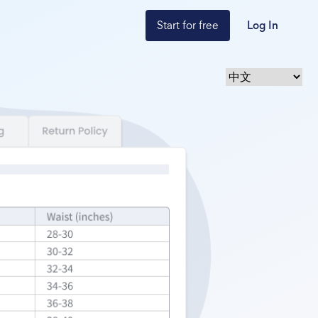
Start for free
Log In