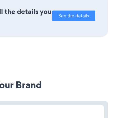
l the details you
See the details
our Brand