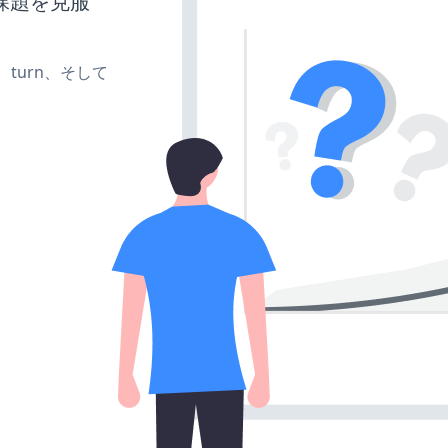
課題を克服
te、turn、そして