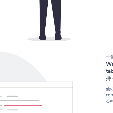
一
We
t
持
他の
co
るa