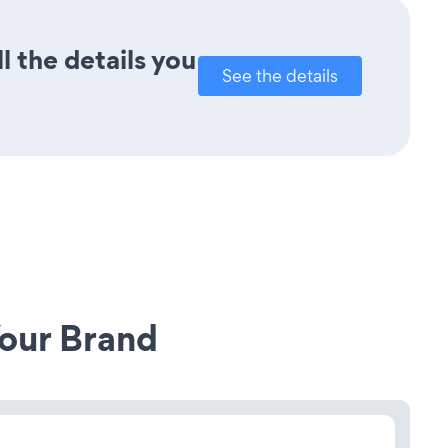
l the details you
See the details
our Brand