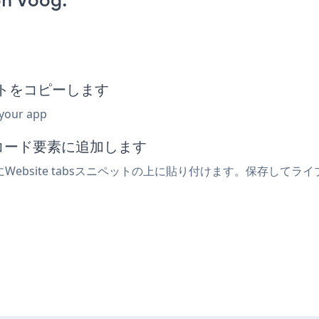
on Voog:
ペットをコピーします
 your app
みコード要素に追加します
ebsite tabsスニペットの上に貼り付けます。保存してライブ