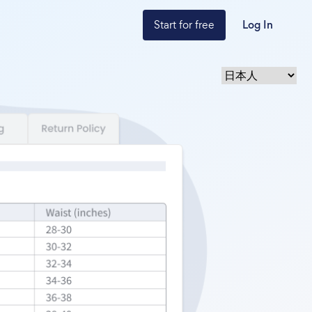
Start for free
Log In