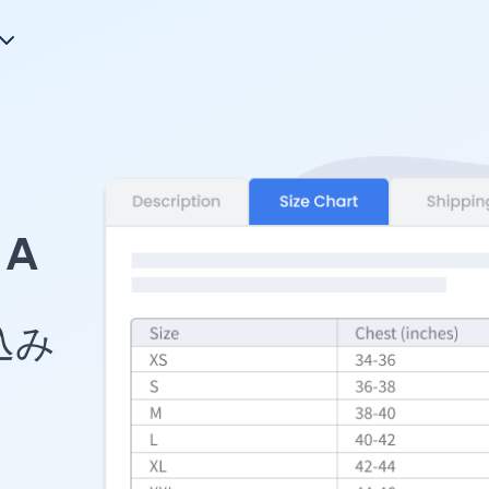
A
め込み