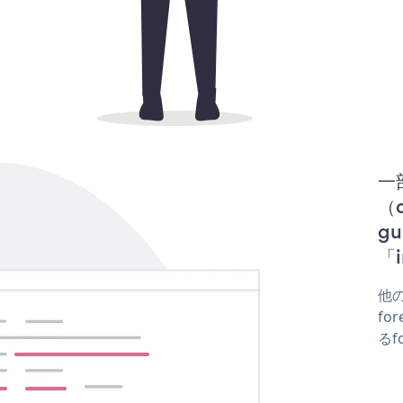
一
（d
g
「i
他の
fo
るf