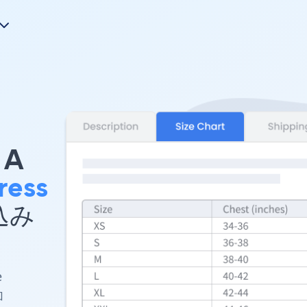
A
ress
め込み
e
加