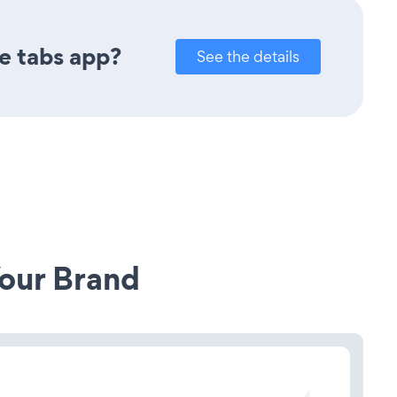
e tabs app?
See the details
our Brand