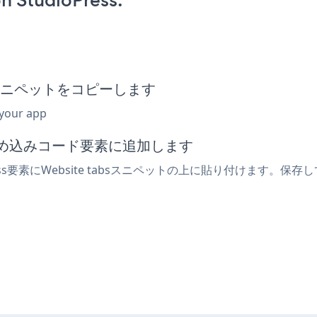
n StudioPress:
め込みスニペットをコピーします
 your app
たは埋め込みコード要素に追加します
ss要素にWebsite tabsスニペットの上に貼り付けます。保存し