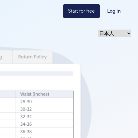
Start for free
Log In