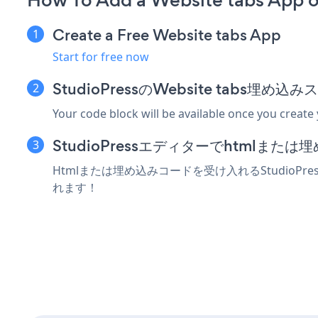
How To Add a Website tabs App o
Create a Free Website tabs App
Start for free now
StudioPressのWebsite tabs埋
Your code block will be available once you create
StudioPressエディターでhtmlま
Htmlまたは埋め込みコードを受け入れるStudioPre
れます！