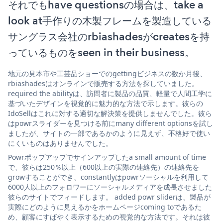
それでもhave questionsの場合は、take a
look at手作りの木製フレームを製造している
サングラス会社のrbiashadesがcreatesを持
っているものをseen in their business。
地元の見本市や工芸品ショーでのgettingビジネスの数か月後、
rbiashadesはオンラインで販売する方法を探していました。
required the abilityは、訪問者に製品の品質、軽量で人間工学に
基づいたデザインを視覚的に魅力的な方法で示します。彼らの
IdoSellはこれに対する適切な解決策を提供しませんでした。彼ら
はpowrスライダーを見つける前にmany different optionsを試し
ましたが、サイトの一部であるかのように見えず、不格好で使い
にくいものはありませんでした。
Powrポップアップでサインアップしたa small amount of time
で、彼らは250％以上（600以上の実際の連絡先）の連絡先を
growすることができ、constantlyはpowrソーシャルを利用して
6000人以上のフォロワーにソーシャルメディアを成長させました
彼らのサイトでフィードします。 added powr sliderは、製品が
実際にどのように見えるかをホームページcoming toであるた
め、顧客にすばやく表示するための視覚的な方法です。それは彼