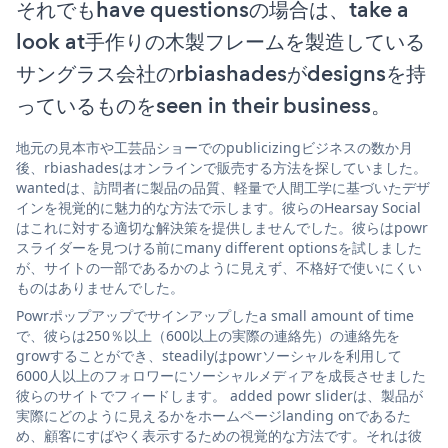
それでもhave questionsの場合は、take a
look at手作りの木製フレームを製造している
サングラス会社のrbiashadesがdesignsを持
っているものをseen in their business。
地元の見本市や工芸品ショーでのpublicizingビジネスの数か月
後、rbiashadesはオンラインで販売する方法を探していました。
wantedは、訪問者に製品の品質、軽量で人間工学に基づいたデザ
インを視覚的に魅力的な方法で示します。彼らのHearsay Social
はこれに対する適切な解決策を提供しませんでした。彼らはpowr
スライダーを見つける前にmany different optionsを試しました
が、サイトの一部であるかのように見えず、不格好で使いにくい
ものはありませんでした。
Powrポップアップでサインアップしたa small amount of time
で、彼らは250％以上（600以上の実際の連絡先）の連絡先を
growすることができ、steadilyはpowrソーシャルを利用して
6000人以上のフォロワーにソーシャルメディアを成長させました
彼らのサイトでフィードします。 added powr sliderは、製品が
実際にどのように見えるかをホームページlanding onであるた
め、顧客にすばやく表示するための視覚的な方法です。それは彼