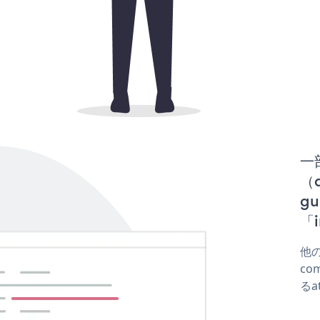
一
（d
g
「i
他の
co
るa