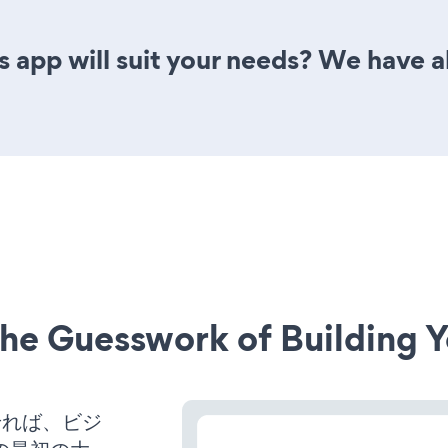
 app will suit your needs? We have al
he Guesswork of Building Y
働させれば、ビジ