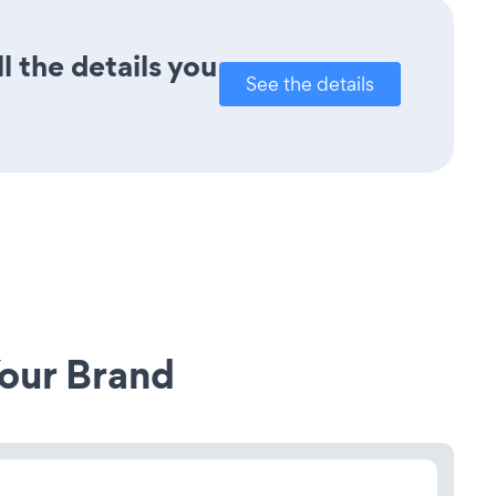
l the details you
See the details
our Brand