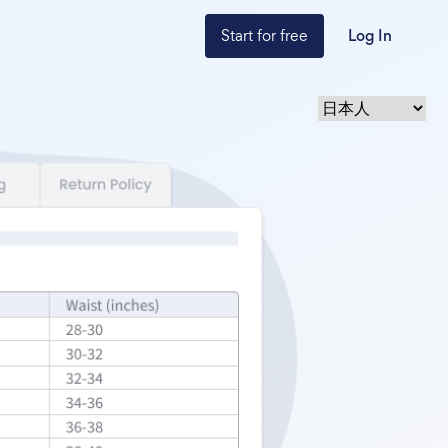
Start for free
Log In