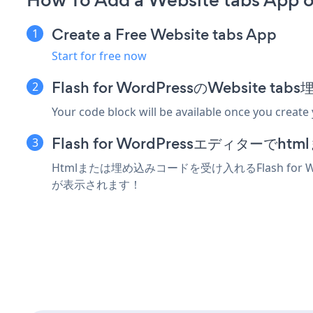
How To Add a Website tabs App o
Create a Free Website tabs App
Start for free now
Flash for WordPressのWebsit
Your code block will be available once you create
Flash for WordPressエディター
Htmlまたは埋め込みコードを受け入れるFlash for 
が表示されます！