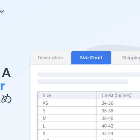
A
r
埋め