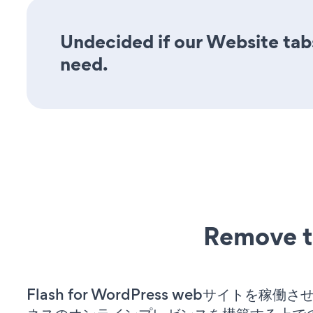
Undecided if our Website tabs
need.
Remove t
Flash for WordPress webサイトを稼