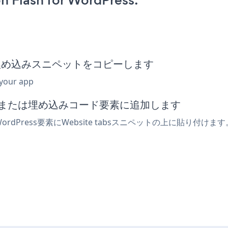
n Flash for WordPress:
e tabs埋め込みスニペットをコピーします
 your app
でhtmlまたは埋め込みコード要素に追加します
WordPress要素にWebsite tabsスニペットの上に貼り付け