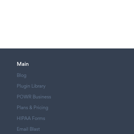
Main
Blog
Plugin Library
POWR Business
Plans & Pricing
HIPAA Forms
Email Blast