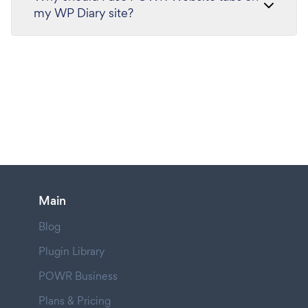
my WP Diary site?
Main
Blog
Plugin Library
POWR Business
Plans & Pricing