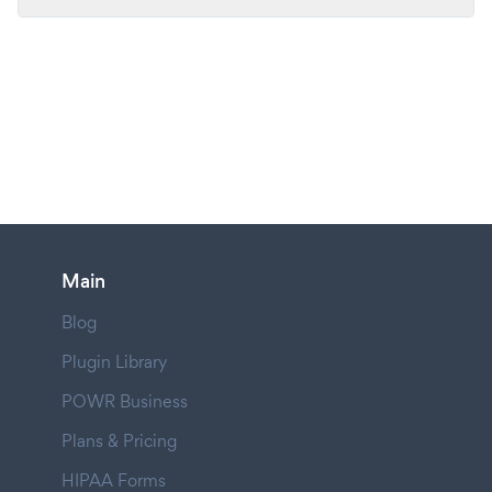
Main
Blog
Plugin Library
POWR Business
Plans & Pricing
HIPAA Forms