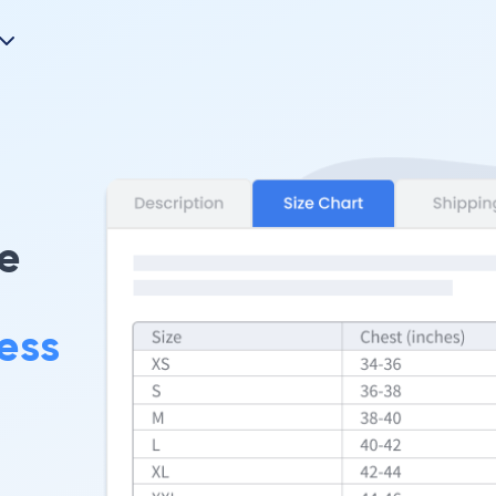
te
ess