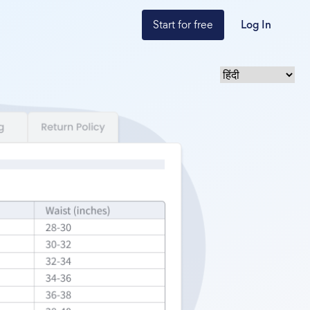
Start for free
Log In