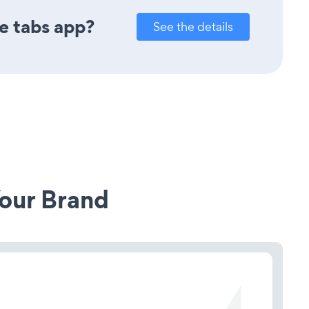
e tabs app?
See the details
our Brand