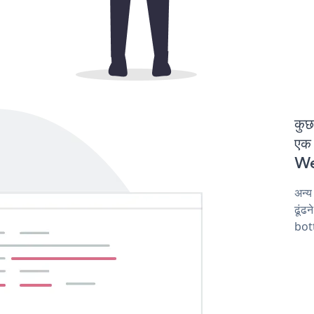
कुछ
एक 
Web
अन्
ढूंढ
bot