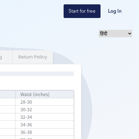
Start for free
Log In