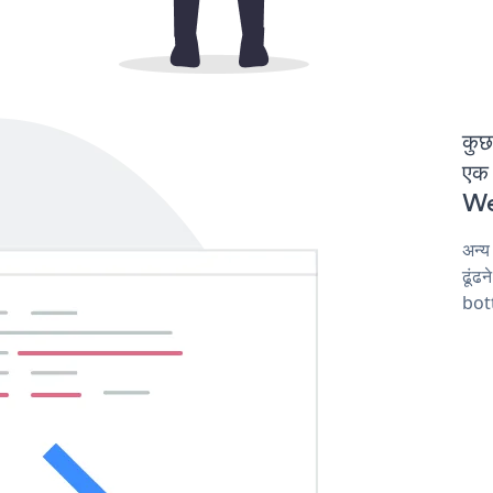
कुछ
एक 
Web
अन्
ढूंढ
bot