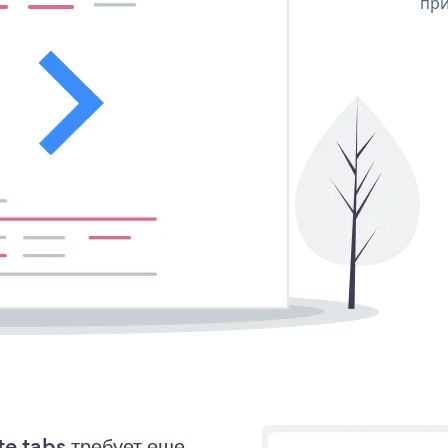
при
te tabs требует еще