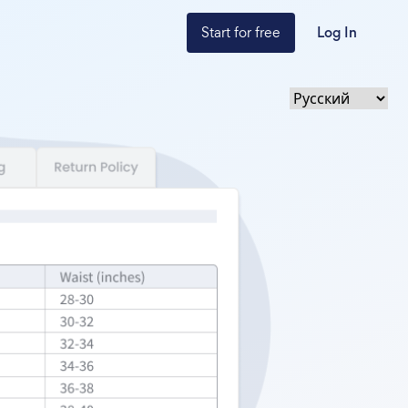
Start for free
Log In