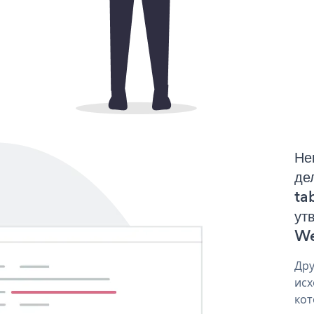
Не
де
ta
ут
We
Дру
исх
кот