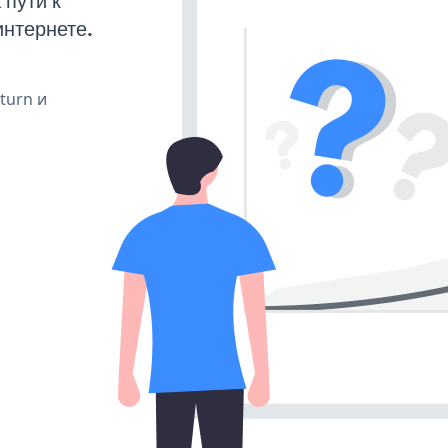
пути к
интернете.
 turn и