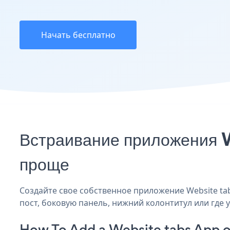
Начать бесплатно
Встраивание приложения W
проще
Создайте свое собственное приложение Website tabs
пост, боковую панель, нижний колонтитул или где у
How To Add a Website tabs App o