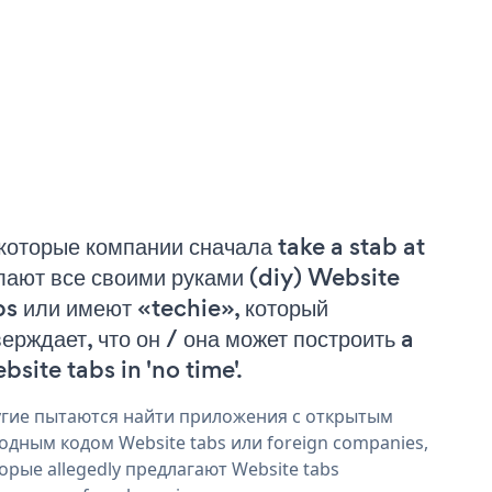
которые компании сначала take a stab at
лают все своими руками (diy) Website
bs или имеют «techie», который
верждает, что он / она может построить a
bsite tabs in 'no time'.
гие пытаются найти приложения с открытым
одным кодом Website tabs или foreign companies,
орые allegedly предлагают Website tabs