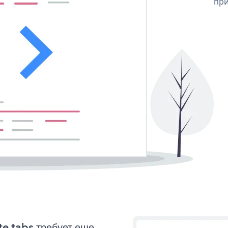
при
te tabs требует еще