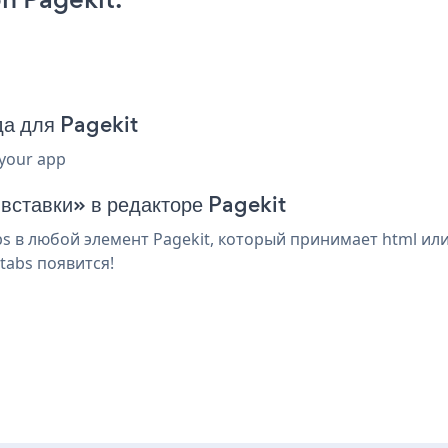
да для Pagekit
 your app
 вставки» в редакторе Pagekit
s в любой элемент Pagekit, который принимает html или
tabs появится!