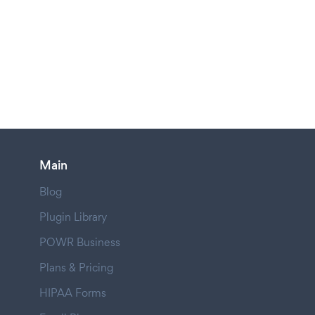
Main
Blog
Plugin Library
POWR Business
Plans & Pricing
HIPAA Forms