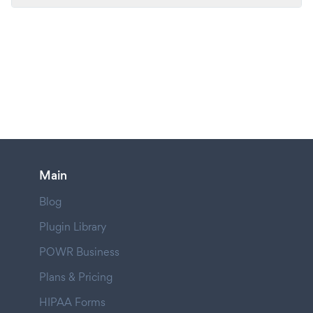
Main
Blog
Plugin Library
POWR Business
Plans & Pricing
HIPAA Forms