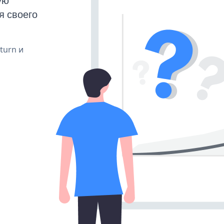
ую
я своего
 turn и