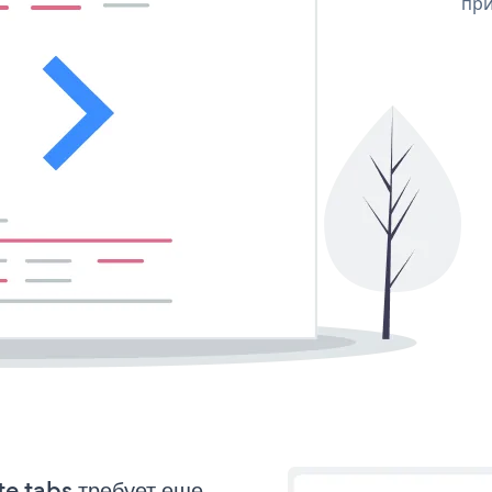
при
te tabs требует еще