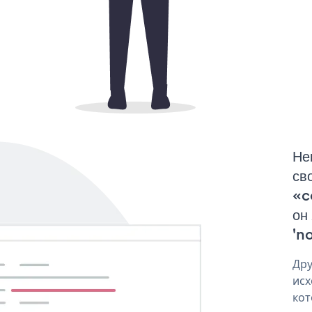
Не
св
«c
он
'no
Дру
исх
кот