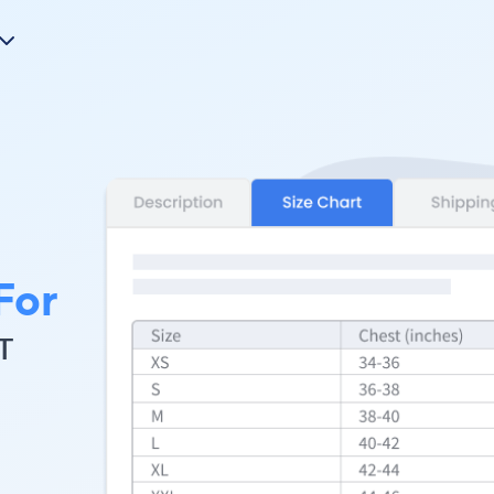
For
т