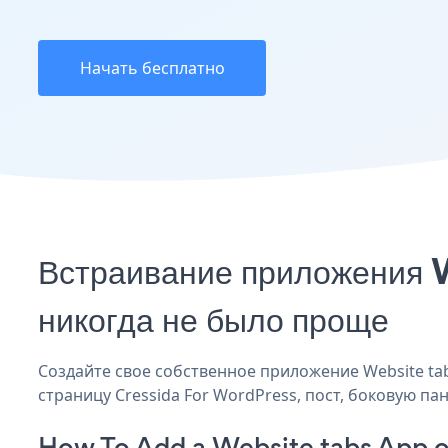
Начать бесплатно
Встраивание приложения 
никогда не было проще
Создайте свое собственное приложение Website tabs
страницу Cressida For WordPress, пост, боковую па
How To Add a Website tabs App o