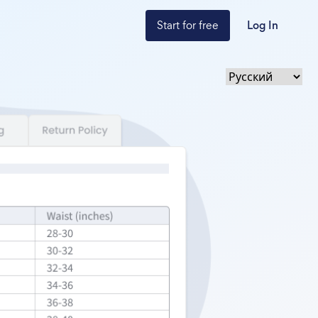
Start for free
Log In