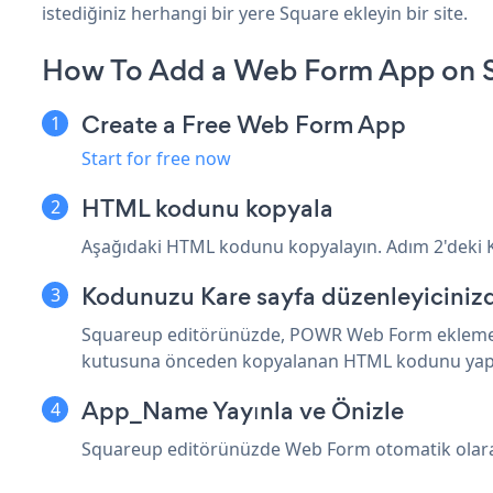
istediğiniz herhangi bir yere Square ekleyin bir site.
How To Add a Web Form App on S
Create a Free Web Form App
Start for free now
HTML kodunu kopyala
Aşağıdaki HTML kodunu kopyalayın. Adım 2'deki Kar
Kodunuzu Kare sayfa düzenleyiciniz
Squareup editörünüzde, POWR Web Form eklemek ist
kutusuna önceden kopyalanan HTML kodunu yapış
App_Name Yayınla ve Önizle
Squareup editörünüzde Web Form otomatik olarak