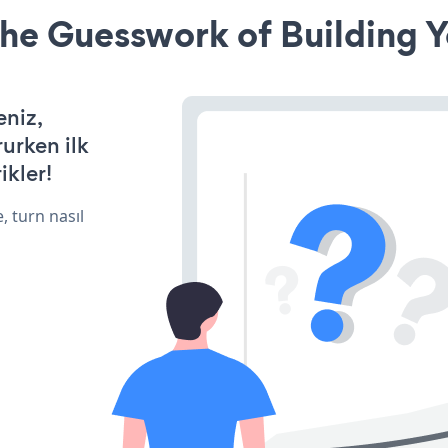
he Guesswork of Building Y
eniz,
rurken ilk
ikler!
, turn nasıl