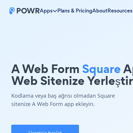
Apps
Plans & Pricing
About
Resources
A Web Form
Square
A
Web Sitenize Yerleştir
Kodlama veya baş ağrısı olmadan Square
sitenize A Web Form app ekleyin.