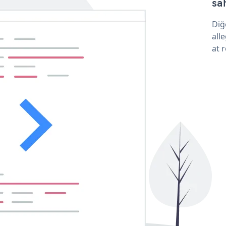
sa
Diğ
all
at 