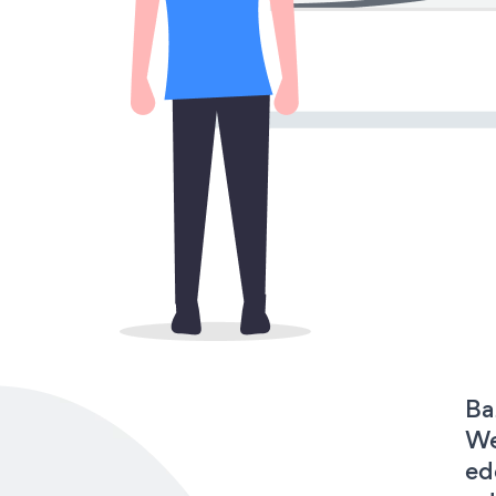
Ba
We
ed