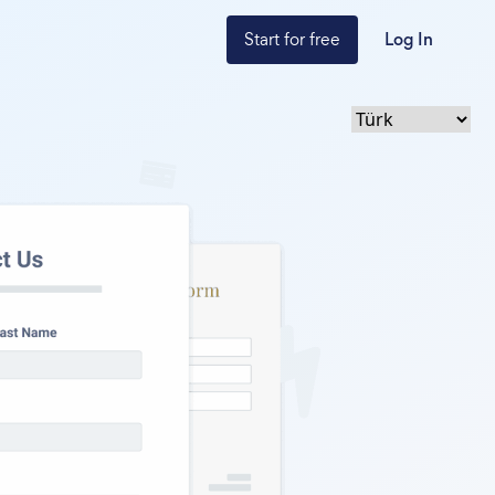
Start for free
Log In