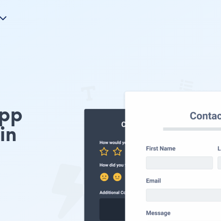
pp
in