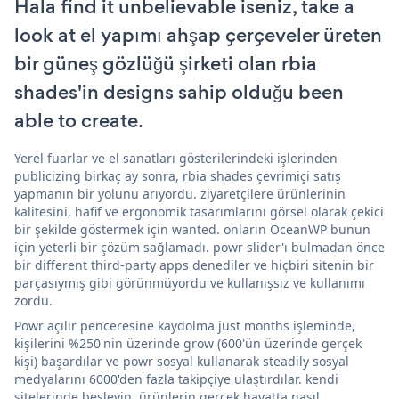
Hala find it unbelievable iseniz, take a
look at el yapımı ahşap çerçeveler üreten
bir güneş gözlüğü şirketi olan rbia
shades'in designs sahip olduğu been
able to create.
Yerel fuarlar ve el sanatları gösterilerindeki işlerinden
publicizing birkaç ay sonra, rbia shades çevrimiçi satış
yapmanın bir yolunu arıyordu. ziyaretçilere ürünlerinin
kalitesini, hafif ve ergonomik tasarımlarını görsel olarak çekici
bir şekilde göstermek için wanted. onların OceanWP bunun
için yeterli bir çözüm sağlamadı. powr slider'ı bulmadan önce
bir different third-party apps denediler ve hiçbiri sitenin bir
parçasıymış gibi görünmüyordu ve kullanışsız ve kullanımı
zordu.
Powr açılır penceresine kaydolma just months işleminde,
kişilerini %250'nin üzerinde grow (600'ün üzerinde gerçek
kişi) başardılar ve powr sosyal kullanarak steadily sosyal
medyalarını 6000'den fazla takipçiye ulaştırdılar. kendi
sitelerinde besleyin. ürünlerin gerçek hayatta nasıl