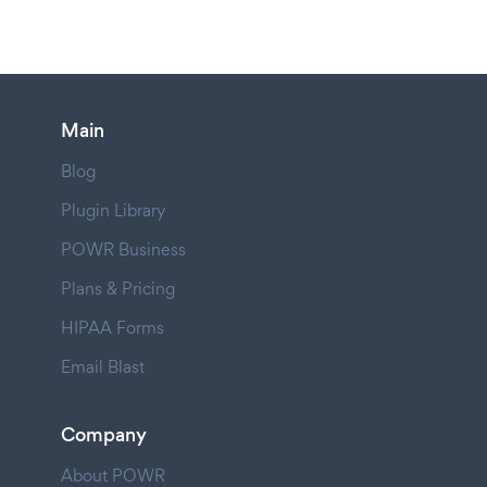
Main
Blog
Plugin Library
POWR Business
Plans & Pricing
HIPAA Forms
Email Blast
Company
About POWR