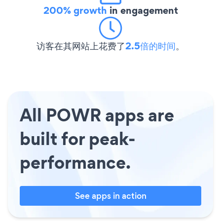
200% growth
in engagement
访客在其网站上花费了
2.5倍的时间
。
All POWR apps are
built for peak-
performance.
See apps in action