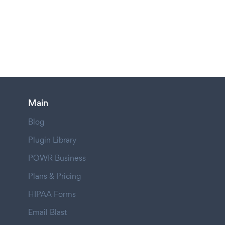
Main
Blog
Plugin Library
POWR Business
Plans & Pricing
HIPAA Forms
Email Blast