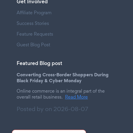
Get Involved
Affiliate Program
Success Stories
Feature Requests
Guest Blog Post
Featured Blog post
Converting Cross-Border Shoppers During
Black Friday & Cyber Monday
Online commerce is an integral part of the
overall retail business.
Read More
Posted by on
2026-08-07