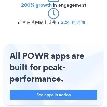
200% growth
in engagement
访客在其网站上花费了
2.5倍的时间
。
All POWR apps are
built for peak-
performance.
See apps in action