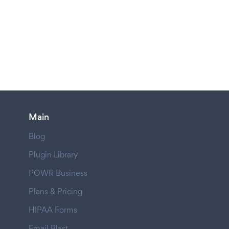
Main
Blog
Plugin Library
POWR Business
Plans & Pricing
HIPAA Forms
Email Blast