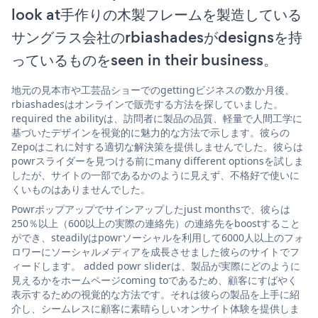
look at手作りの木製フレームを製造している
サングラス会社のrbiashadesがdesignsを持
っているものをseen in their business。
地元の見本市や工芸品ショーでのgettingビジネスの数か月後、
rbiashadesはオンラインで販売する方法を探していました。
required the abilityは、訪問者に製品の品質、軽量で人間工学に
基づいたデザインを視覚的に魅力的な方法で示します。彼らの
Zepoはこれに対する適切な解決策を提供しませんでした。彼らは
powrスライダーを見つける前にmany different optionsを試しま
したが、サイトの一部であるかのように見えず、不格好で使いに
くいものはありませんでした。
Powrポップアップでサインアップしたjust monthsで、彼らは
250％以上（600以上の実際の連絡先）の連絡先をboostすること
ができ、steadilyはpowrソーシャルを利用して6000人以上のフォ
ロワーにソーシャルメディアを成長させました彼らのサイトでフ
ィードします。 added powr sliderは、製品が実際にどのように
見えるかをホームページcoming toであるため、顧客にすばやく
表示するための視覚的な方法です。それは彼らの製品を上手に紹
介し、シームレスに顧客に素晴らしいオンサイト体験を提供しま