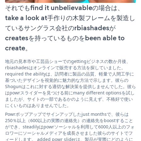
それでもfind it unbelievableの場合は、
take a look at手作りの木製フレームを製造し
ているサングラス会社のrbiashadesが
createsを持っているものをbeen able to
create。
地元の見本市や工芸品ショーでのgettingビジネスの数か月後、
rbiashadesはオンラインで販売する方法を探していました。
required the abilityは、訪問者に製品の品質、軽量で人間工学に
基づいたデザインを視覚的に魅力的な方法で示します。彼らの
Shogunはこれに対する適切な解決策を提供しませんでした。彼ら
はpowrスライダーを見つける前にmany different optionsを試し
ましたが、サイトの一部であるかのように見えず、不格好で使い
にくいものはありませんでした。
Powrポップアップでサインアップしたjust monthsで、彼らは
250％以上（600以上の実際の連絡先）の連絡先をboostすること
ができ、steadilyはpowrソーシャルを利用して6000人以上のフォ
ロワーにソーシャルメディアを成長させました彼らのサイトでフ
ィードします。 added powr sliderは、製品が実際にどのように