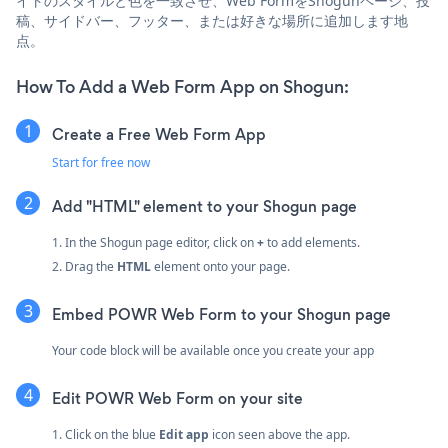
イトのスタイルと色を一致させ、Web FormをShogunページ、投
稿、サイドバー、フッター、または好きな場所に追加します地
点。
How To Add a Web Form App on Shogun:
Create a Free Web Form App
Start for free now
Add "HTML" element to your Shogun page
1. In the Shogun page editor, click on
+
to add elements.
2. Drag the
HTML
element onto your page.
Embed POWR Web Form to your Shogun page
Your code block will be available once you create your app
Edit POWR Web Form on your site
1. Click on the blue
Edit app
icon seen above the app.