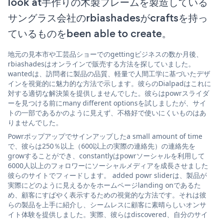
look at手作りの木製フレームを製造している
サングラス会社のrbiashadesがcraftsを持っ
ているものをbeen able to create。
地元の見本市や工芸品ショーでのgettingビジネスの数か月後、
rbiashadesはオンラインで販売する方法を探していました。
wantedは、訪問者に製品の品質、軽量で人間工学に基づいたデザ
インを視覚的に魅力的な方法で示します。彼らのDialpadはこれに
対する適切な解決策を提供しませんでした。彼らはpowrスライダ
ーを見つける前にmany different optionsを試しましたが、サイ
トの一部であるかのように見えず、不格好で使いにくいものはあ
りませんでした。
Powrポップアップでサインアップしたa small amount of time
で、彼らは250％以上（600以上の実際の連絡先）の連絡先を
growすることができ、constantlyはpowrソーシャルを利用して
6000人以上のフォロワーにソーシャルメディアを成長させました
彼らのサイトでフィードします。 added powr sliderは、製品が
実際にどのように見えるかをホームページlanding onであるた
め、顧客にすばやく表示するための視覚的な方法です。それは彼
らの製品を上手に紹介し、シームレスに顧客に素晴らしいオンサ
イト体験を提供しました。実際、彼らはdiscovered、自分のサイ