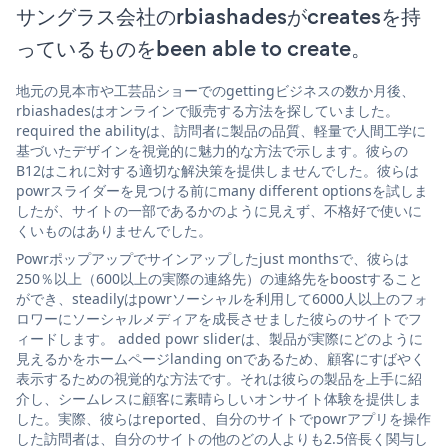
サングラス会社のrbiashadesがcreatesを持
っているものをbeen able to create。
地元の見本市や工芸品ショーでのgettingビジネスの数か月後、
rbiashadesはオンラインで販売する方法を探していました。
required the abilityは、訪問者に製品の品質、軽量で人間工学に
基づいたデザインを視覚的に魅力的な方法で示します。彼らの
B12はこれに対する適切な解決策を提供しませんでした。彼らは
powrスライダーを見つける前にmany different optionsを試しま
したが、サイトの一部であるかのように見えず、不格好で使いに
くいものはありませんでした。
Powrポップアップでサインアップしたjust monthsで、彼らは
250％以上（600以上の実際の連絡先）の連絡先をboostすること
ができ、steadilyはpowrソーシャルを利用して6000人以上のフォ
ロワーにソーシャルメディアを成長させました彼らのサイトでフ
ィードします。 added powr sliderは、製品が実際にどのように
見えるかをホームページlanding onであるため、顧客にすばやく
表示するための視覚的な方法です。それは彼らの製品を上手に紹
介し、シームレスに顧客に素晴らしいオンサイト体験を提供しま
した。実際、彼らはreported、自分のサイトでpowrアプリを操作
した訪問者は、自分のサイトの他のどの人よりも2.5倍長く関与し