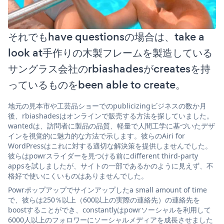
それでもhave questionsの場合は、take a
look at手作りの木製フレームを製造している
サングラス会社のrbiashadesがcreatesを持
っているものをbeen able to create。
地元の見本市や工芸品ショーでのpublicizingビジネスの数か月
後、rbiashadesはオンラインで販売する方法を探していました。
wantedは、訪問者に製品の品質、軽量で人間工学に基づいたデザ
インを視覚的に魅力的な方法で示します。彼らのAiri for
WordPressはこれに対する適切な解決策を提供しませんでした。
彼らはpowrスライダーを見つける前にdifferent third-party
appsを試しましたが、サイトの一部であるかのように見えず、不
格好で使いにくいものはありませんでした。
Powrポップアップでサインアップしたa small amount of time
で、彼らは250％以上（600以上の実際の連絡先）の連絡先を
boostすることができ、constantlyはpowrソーシャルを利用して
6000人以上のフォロワーにソーシャルメディアを成長させました