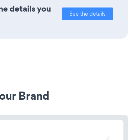
he details you
See the details
our Brand