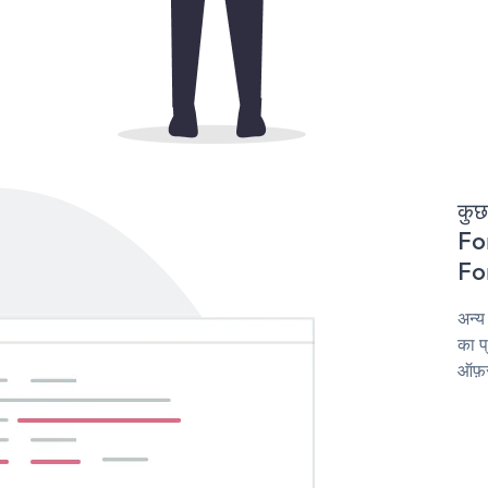
कुछ
For
For
अन्
का प
ऑफ़र