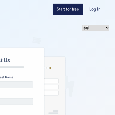
Start for free
Log In