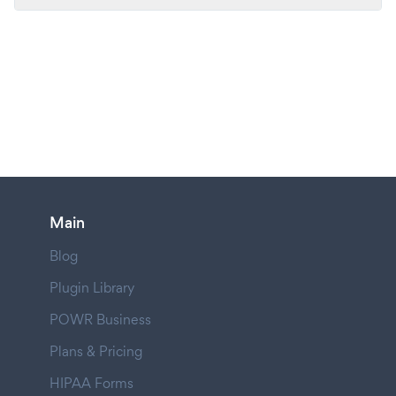
Main
Blog
Plugin Library
POWR Business
Plans & Pricing
HIPAA Forms