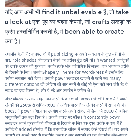
यदि आप अभी भी find it unbelievable हैं, तो take
a look at एक धूप का चश्मा कंपनी, जो crafts लकड़ी के
फ्रेम हस्तनिर्मित करती है, में been able to create
क्या है।
स्थानीय मेलों और क्राफ्ट शो में publicizing के अपने व्यवसाय के कुछ महीनों के
बाद, rbia shades ऑनलाइन बेचने का तरीका ढूंढ रही थी। वे wanted आगंतुकों
को उनके उत्पाद की गुणवत्ता, उनके हल्के और एर्गोनोमिक डिज़ाइन, एक आकर्षक तरीके
से दिखाने के लिए। उनके Shapely Theme for WordPress ने इसके लिए
पर्याप्त समाधान नहीं दिया। उन्होंने powr स्लाइडर खोजने से पहले एक many
different options की कोशिश की और उनमें से कोई भी ऐसा नहीं लगा जैसे कि वे
साइट का एक हिस्सा थे, और वे भद्दे और उपयोग में कठिन थे।
पॉवर पॉपअप के साथ साइन अप करने के a small amount of time में वे अपने
संपर्कों को 250% से अधिक (600 से अधिक वास्तविक संपर्क) करने में सक्षम थे और
boost ने powr सोशल का उपयोग करके अपने सोशल मीडिया को 6000 से अधिक
अनुयायियों तक बढ़ा दिया है। उनकी साइट पर फ़ीड। वे constantly powr
स्लाइडर अपने ग्राहकों को शीघ्रता से दिखाने के लिए एक दृश्य तरीके के रूप में हैं
क्योंकि वे added होमपेज हैं कि वास्तविक जीवन में उत्पाद कैसे दिखते हैं। यह अपने
उत्पादों को अच्छी तरह से प्रदर्शित करता है और ग्राहकों को एक बेहतरीन ऑन-साइट