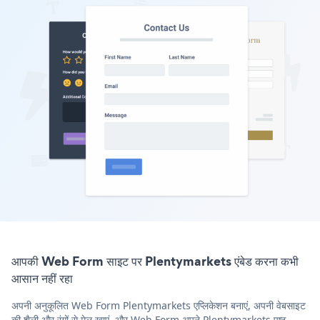
आपकी Web Form साइट पर Plentymarkets एंबेड करना कभी
आसान नहीं रहा
अपनी अनुकूलित Web Form Plentymarkets एप्लिकेशन बनाएं, अपनी वेबसाइट
की शैली और रंगों से मेल खाएं, और Web Form अपने Plentymarkets पृष्ठ,