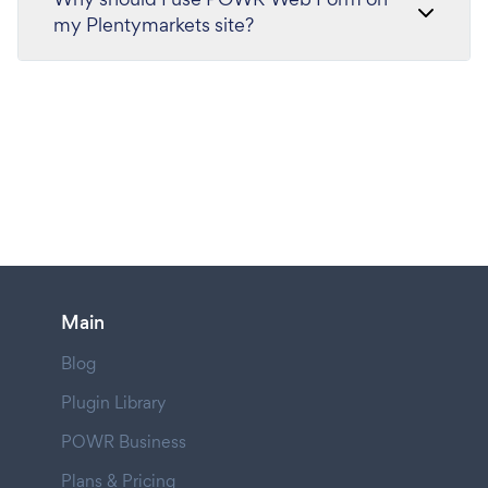
my Plentymarkets site?
Main
Blog
Plugin Library
POWR Business
Plans & Pricing