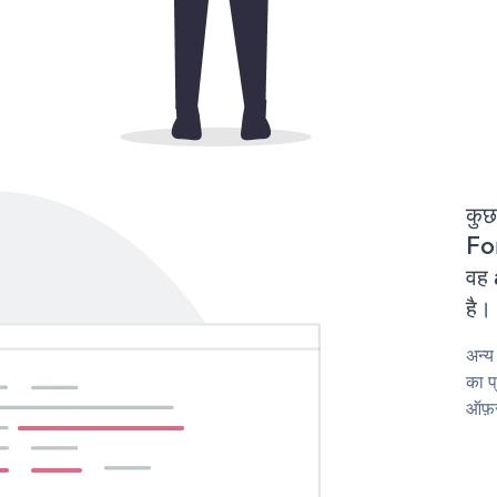
कुछ
For
वह 
है।
अन्य
का प
ऑफ़र