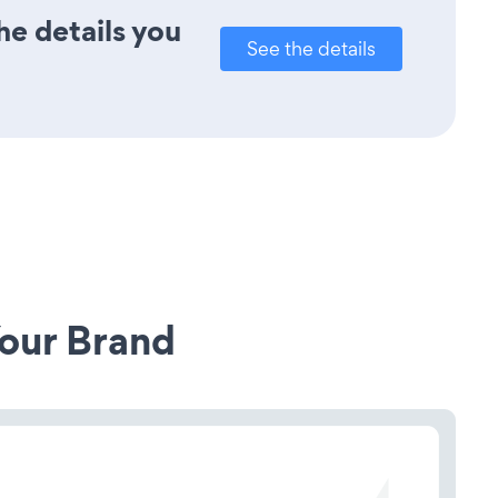
he details you
See the details
our Brand