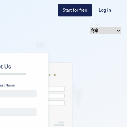
Start for free
Log In