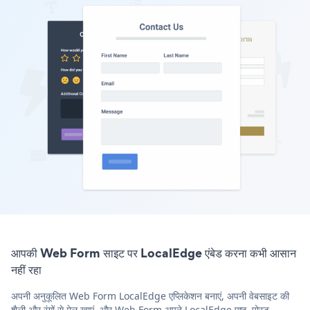
आपकी Web Form साइट पर LocalEdge एंबेड करना कभी आसान
नहीं रहा
अपनी अनुकूलित Web Form LocalEdge एप्लिकेशन बनाएं, अपनी वेबसाइट की
शैली और रंगों से मेल खाएं, और Web Form अपने LocalEdge पृष्ठ, पोस्ट,