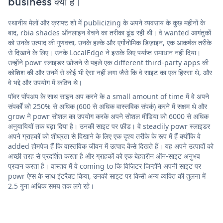
business क्या है।
स्थानीय मेलों और क्राफ्ट शो में publicizing के अपने व्यवसाय के कुछ महीनों के
बाद, rbia shades ऑनलाइन बेचने का तरीका ढूंढ रही थी। वे wanted आगंतुकों
को उनके उत्पाद की गुणवत्ता, उनके हल्के और एर्गोनोमिक डिज़ाइन, एक आकर्षक तरीके
से दिखाने के लिए। उनके LocalEdge ने इसके लिए पर्याप्त समाधान नहीं दिया।
उन्होंने powr स्लाइडर खोजने से पहले एक different third-party apps की
कोशिश की और उनमें से कोई भी ऐसा नहीं लगा जैसे कि वे साइट का एक हिस्सा थे, और
वे भद्दे और उपयोग में कठिन थे।
पॉवर पॉपअप के साथ साइन अप करने के a small amount of time में वे अपने
संपर्कों को 250% से अधिक (600 से अधिक वास्तविक संपर्क) करने में सक्षम थे और
grow ने powr सोशल का उपयोग करके अपने सोशल मीडिया को 6000 से अधिक
अनुयायियों तक बढ़ा दिया है। उनकी साइट पर फ़ीड। वे steadily powr स्लाइडर
अपने ग्राहकों को शीघ्रता से दिखाने के लिए एक दृश्य तरीके के रूप में हैं क्योंकि वे
added होमपेज हैं कि वास्तविक जीवन में उत्पाद कैसे दिखते हैं। यह अपने उत्पादों को
अच्छी तरह से प्रदर्शित करता है और ग्राहकों को एक बेहतरीन ऑन-साइट अनुभव
प्रदान करता है। वास्तव में वे coming to कि विज़िटर जिन्होंने अपनी साइट पर
powr ऐप्स के साथ इंटरैक्ट किया, उनकी साइट पर किसी अन्य व्यक्ति की तुलना में
2.5 गुना अधिक समय तक लगे रहे।