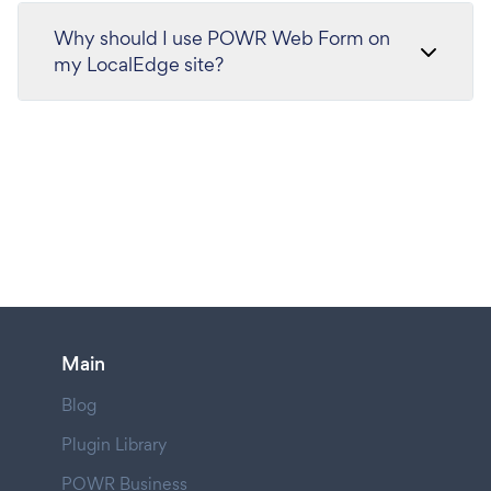
Why should I use POWR Web Form on
my LocalEdge site?
Main
Blog
Plugin Library
POWR Business