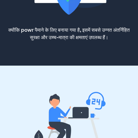
क्योंकि powr पैमाने के लिए बनाया गया है, इसमें सबसे उन्नत अंतर्निहित
सुरक्षा और उच्च-मात्रा की क्षमताएं उपलब्ध हैं।