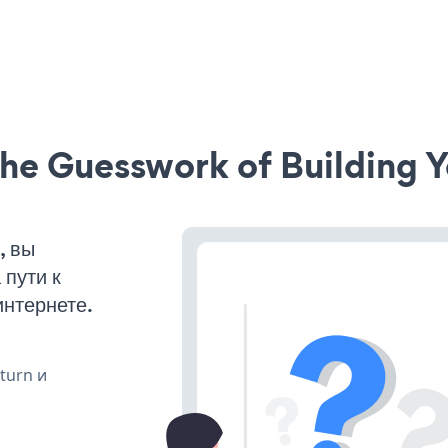
he Guesswork of Building Y
, вы
пути к
интернете.
 turn и