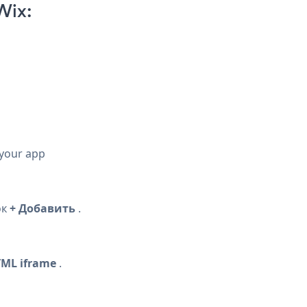
Wix:
 your app
ок
+ Добавить
.
ML iframe
.