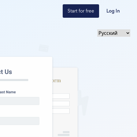
Start for free
Log In