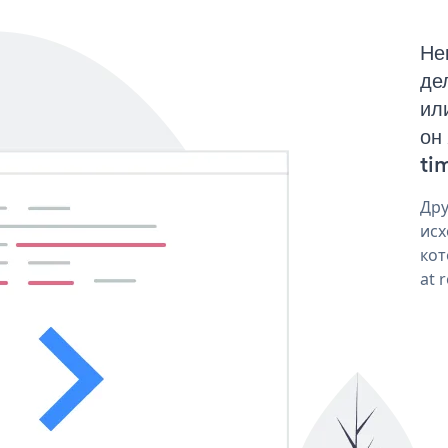
Не
де
ил
он
tim
Дру
исх
кот
at 