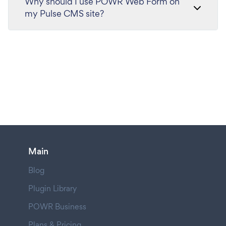
Why should I use POWR Web Form on
my Pulse CMS site?
Main
Blog
Plugin Library
POWR Business
Plans & Pricing