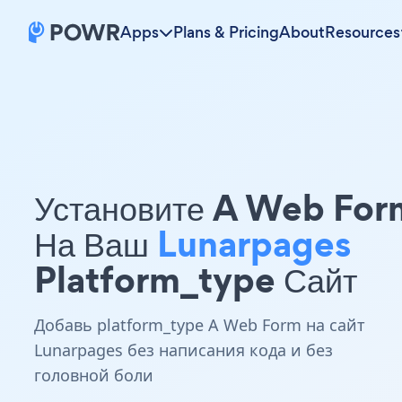
Apps
Plans & Pricing
About
Resources
Установите A Web For
На Ваш
Lunarpages
Platform_type Сайт
Добавь platform_type A Web Form на сайт
Lunarpages без написания кода и без
головной боли