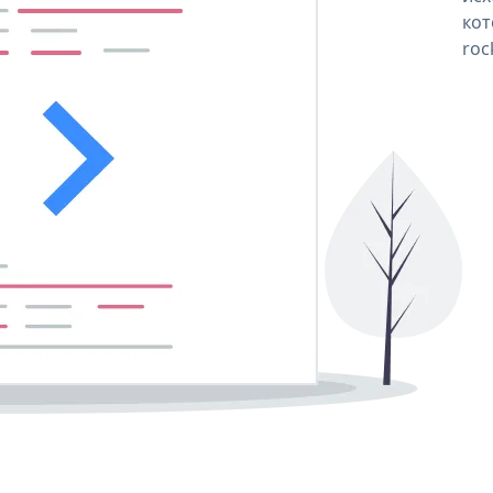
кот
roc