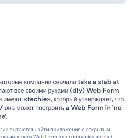
которые компании сначала take a stab at
лают все своими руками (diy) Web Form
и имеют «techie», который утверждает, что
 / она может построить a Web Form in 'no
e'.
гие пытаются найти приложения с открытым
одным кодом Web Form или companies abroad,