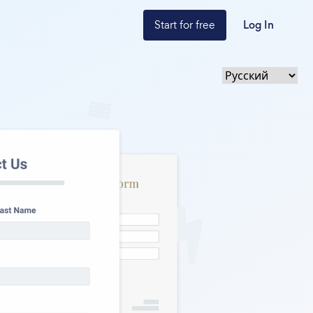
Start for free
Log In