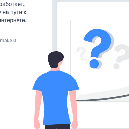
работает,
на пути к
интернете.
, make и