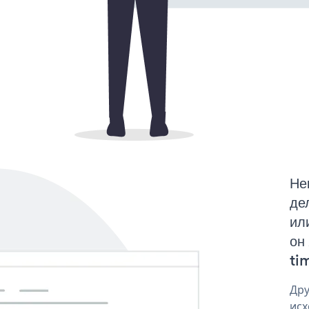
Не
де
ил
он
tim
Дру
исх