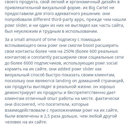
своего продукта, свой легкий и эргономичный дизайн в
привлекательной визуальной форме. их Big Cartel не
предоставили для этого адекватного решения. они
попробовали different third-party apps, прежде чем нашли
powr slider, и ни один из них не выглядел как часть сайта,
был неуклюжим и трудным в использовании.
За a small amount of time подписку с помощью
всплывающего окна powr они смогли boost расширить
свои контакты более чем на 250% (более 600 реальных
контактов) и constantly расширили свои социальные сети
до более 6000 подписчиков, использующих powr social
кормить на их сайте. они added powr slider как
визуальный способ быстро показать своим клиентам,
поскольку они являются landing on домашней страницей,
как продукты выглядят в реальной жизни. он хорошо
демонстрирует их продукты и беспрепятственно дает
клиентам отличный опыт работы на месте. фактически
они discovered, что посетители, которые
взаимодействовали с приложениями powr на их сайте,
были вовлечены в 2,5 раза дольше, чем любой другой
человек на их сайте.