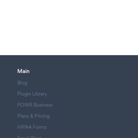
Main
Blog
Plugin Library
POWR Business
Plans & Pricing
HIPAA Forms