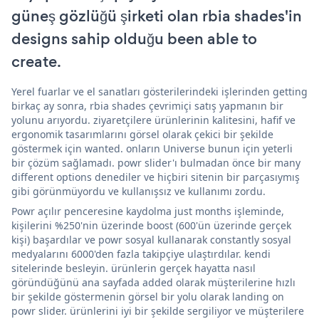
güneş gözlüğü şirketi olan rbia shades'in
designs sahip olduğu been able to
create.
Yerel fuarlar ve el sanatları gösterilerindeki işlerinden getting
birkaç ay sonra, rbia shades çevrimiçi satış yapmanın bir
yolunu arıyordu. ziyaretçilere ürünlerinin kalitesini, hafif ve
ergonomik tasarımlarını görsel olarak çekici bir şekilde
göstermek için wanted. onların Universe bunun için yeterli
bir çözüm sağlamadı. powr slider'ı bulmadan önce bir many
different options denediler ve hiçbiri sitenin bir parçasıymış
gibi görünmüyordu ve kullanışsız ve kullanımı zordu.
Powr açılır penceresine kaydolma just months işleminde,
kişilerini %250'nin üzerinde boost (600'ün üzerinde gerçek
kişi) başardılar ve powr sosyal kullanarak constantly sosyal
medyalarını 6000'den fazla takipçiye ulaştırdılar. kendi
sitelerinde besleyin. ürünlerin gerçek hayatta nasıl
göründüğünü ana sayfada added olarak müşterilerine hızlı
bir şekilde göstermenin görsel bir yolu olarak landing on
powr slider. ürünlerini iyi bir şekilde sergiliyor ve müşterilere