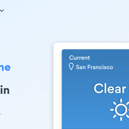
me
in
.