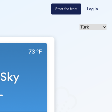
Start for free
Log In