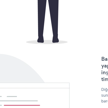
Ba
ya
in
tim
Diğ
sun
bar