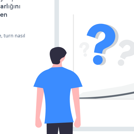
arlığını
den
, turn nasıl