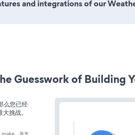
ures and integrations of our Weath
he Guesswork of Building Y
，那么您已经
重大挑战。
te、make，并支