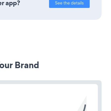
er app?
See the details
our Brand