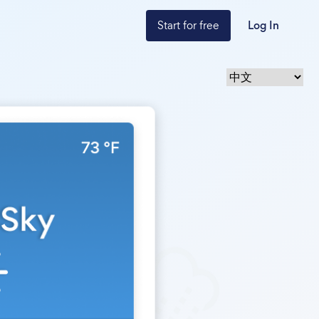
Start for free
Log In