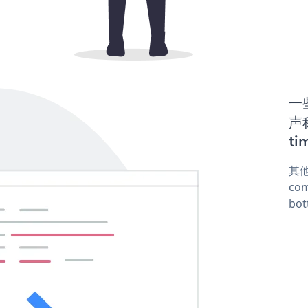
一
声称
ti
其他
com
bot