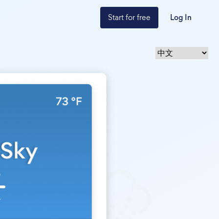
Start for free
Log In