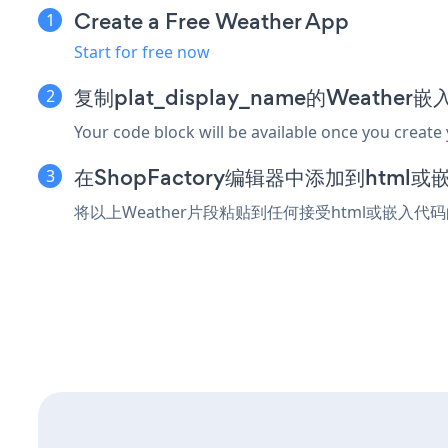
Create a Free Weather App
Start for free now
复制plat_display_name的Weather
Your code block will be available once you create
在ShopFactory编辑器中添加到html
将以上Weather片段粘贴到任何接受html或嵌入代码