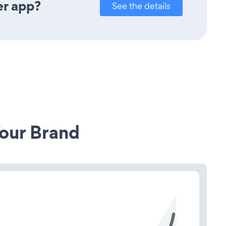
er app?
See the details
our Brand