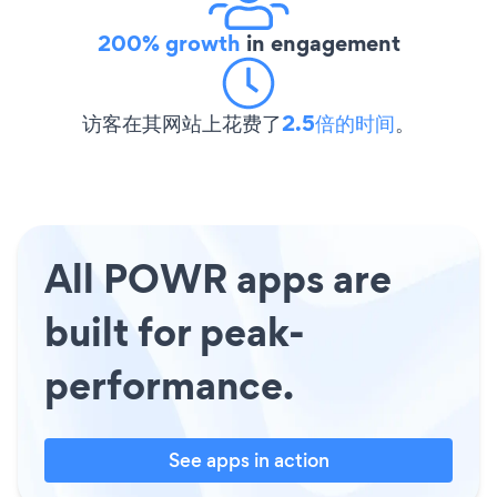
200% growth
in engagement
访客在其网站上花费了
2.5倍的时间
。
All POWR apps are
built for peak-
performance.
See apps in action