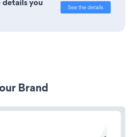
 details you
See the details
our Brand