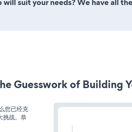
will suit your needs? We have all the
he Guesswork of Building Y
那么您已经克
大挑战。恭