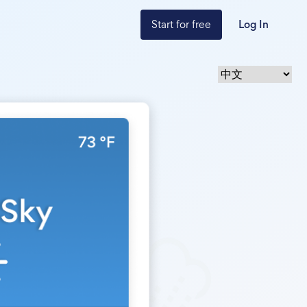
Start for free
Log In