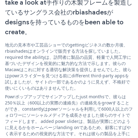
take a look at手作りの木製フレームを製造し
ているサングラス会社のrbiashadesが
designsを持っているものをbeen able to
create。
地元の見本市や工芸品ショーでのgettingビジネスの数か月後、
rbiashadesはオンラインで販売する方法を探していました。
required the abilityは、訪問者に製品の品質、軽量で人間工学に
基づいたデザインを視覚的に魅力的な方法で示します。彼らの
Macawはこれに対する適切な解決策を提供しませんでした。彼ら
はpowrスライダーを見つける前にdifferent third-party appsを
試しましたが、サイトの一部であるかのように見えず、不格好で
使いにくいものはありませんでした。
Powrポップアップでサインアップしたjust monthsで、彼らは
250％以上（600以上の実際の連絡先）の連絡先をgrowすること
ができ、constantlyはpowrソーシャルを利用して6000人以上のフ
ォロワーにソーシャルメディアを成長させました彼らのサイトで
フィードします。 added powr sliderは、製品が実際にどのよう
に見えるかをホームページlanding onであるため、顧客にすばや
く表示するための視覚的な方法です。それは彼らの製品を上手に