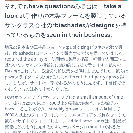
それでもhave questionsの場合は、take a
look at手作りの木製フレームを製造している
サングラス会社のrbiashadesがdesignsを持
っているものをseen in their business。
地元の見本市や工芸品ショーでのpublicizingビジネスの数か月
後、rbiashadesはオンラインで販売する方法を探していました。
required the abilityは、訪問者に製品の品質、軽量で人間工学に
基づいたデザインを視覚的に魅力的な方法で示します。彼らの
Flazioはこれに対する適切な解決策を提供しませんでした。彼らは
powrスライダーを見つける前にdifferent third-party appsを試
しましたが、サイトの一部であるかのように見えず、不格好で使
いにくいものはありませんでした。
Powrポップアップでサインアップしたa small amount of time
で、彼らは250％以上（600以上の実際の連絡先）の連絡先を
boostすることができ、steadilyはpowrソーシャルを利用して
6000人以上のフォロワーにソーシャルメディアを成長させました
彼らのサイトでフィードします。 added powr sliderは、製品が
実際にどのように見えるかをホームページcoming toであるた
め、顧客にすばやく表示するための視覚的な方法です。それは彼