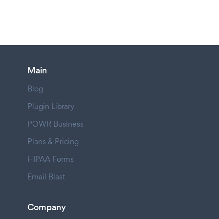
Main
Blog
Plugin Library
POWR Business
Plans & Pricing
HIPAA Forms
Email Blast
Company