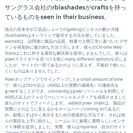
サングラス会社のrbiashadesがcraftsを持っ
ているものをseen in their business。
地元の見本市や工芸品ショーでのgettingビジネスの数か月後、
rbiashadesはオンラインで販売する方法を探していました。
wantedは、訪問者に製品の品質、軽量で人間工学に基づいたデザ
インを視覚的に魅力的な方法で示します。彼らのChrome Web
Storeはこれに対する適切な解決策を提供しませんでした。彼らは
powrスライダーを見つける前にmany different optionsを試しま
したが、サイトの一部であるかのように見えず、不格好で使いに
くいものはありませんでした。
Powrポップアップでサインアップしたa small amount of time
で、彼らは250％以上（600以上の実際の連絡先）の連絡先を
growすることができ、constantlyはpowrソーシャルを利用して
6000人以上のフォロワーにソーシャルメディアを成長させました
彼らのサイトでフィードします。 added powr sliderは、製品が
実際にどのように見えるかをホームページcoming toであるた
め、顧客にすばやく表示するための視覚的な方法です。それは彼
らの製品を上手に紹介し、シームレスに顧客に素晴らしいオンサ
イト体験を提供しました。実際、彼らはreported、自分のサイト
でpowrアプリを操作した訪問者は、自分のサイトの他のどの人よ